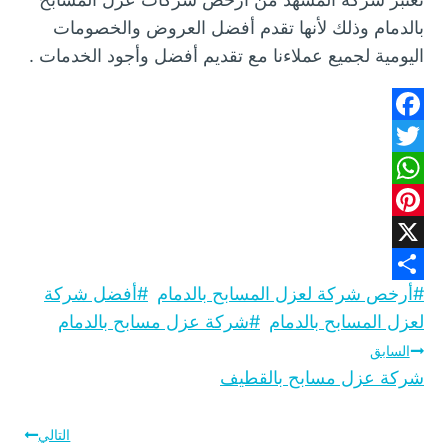
بالدمام وذلك لأنها تقدم أفضل العروض والخصومات
اليومية لجميع عملاءنا مع تقديم أفضل وأجود الخدمات .
F
T
a
W
w
c
h
P
e
i
X
b
a
t
i
#
وسوم
أرخص شركة لعزل المسابح بالدمام
#
أفضل شركة
o
n
S
t
t
المقال:
لعزل المسابح بالدمام
#
شركة عزل مسابح بالدمام
o
h
e
s
t
تصفّح
السابق
A
k
e
a
r
شركة عزل مسابح بالقطيف
p
r
r
المقالات
p
e
e
التالي