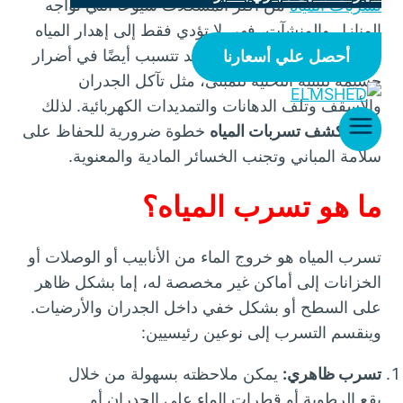
تسربات المياه
من أكثر المشكلات شيوعًا التي تواجه
المنازل والمنشآت، فهي لا تؤدي فقط إلى إهدار المياه
وزيادة فواتير الاستهلاك، بل قد تتسبب أيضًا في أضرار
أحصل علي أسعارنا
جسيمة للبنية التحتية للمبنى، مثل تآكل الجدران
والأسقف وتلف الدهانات والتمديدات الكهربائية. لذلك
أصبح
كشف تسربات المياه
خطوة ضرورية للحفاظ على
سلامة المباني وتجنب الخسائر المادية والمعنوية.
ما هو تسرب المياه؟
تسرب المياه هو خروج الماء من الأنابيب أو الوصلات أو
الخزانات إلى أماكن غير مخصصة له، إما بشكل ظاهر
على السطح أو بشكل خفي داخل الجدران والأرضيات.
وينقسم التسرب إلى نوعين رئيسيين:
تسرب ظاهري:
يمكن ملاحظته بسهولة من خلال
بقع الرطوبة أو قطرات الماء على الجدران أو