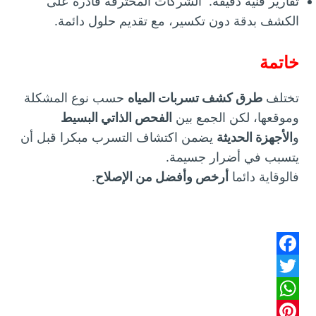
تقارير فنية دقيقة. الشركات المحترفة قادرة على
الكشف بدقة دون تكسير، مع تقديم حلول دائمة.
خاتمة
تختلف
طرق كشف تسربات المياه
حسب نوع المشكلة
وموقعها، لكن الجمع بين
الفحص الذاتي البسيط
و
الأجهزة الحديثة
يضمن اكتشاف التسرب مبكرا قبل أن
يتسبب في أضرار جسيمة.
فالوقاية دائما
أرخص وأفضل من الإصلاح
.
F
T
a
W
w
c