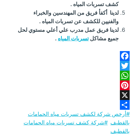
كشف تسربات المياه .
لدينا أكفأ فريق من المهندسين والخبراء
والفنيين للكشف عن تسربات المياه .
لدينا فريق عمل مدرب علي أعلي مستوي لحل
جميع مشاكل
تسربات المياه
.
F
T
a
W
w
c
h
P
e
i
X
b
a
t
i
#
وسوم
أرخص شركة لكشف تسربات مياه الحمامات
o
n
S
t
t
المقال:
بالقطيف
#
شركة كشف تسربات مياه الحمامات
o
h
e
s
t
بالقطيف
A
k
e
a
r