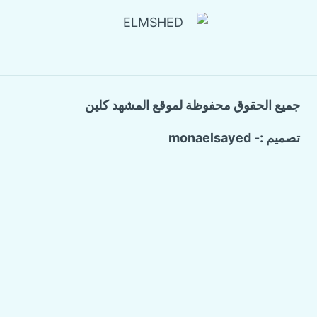
جميع الحقوق محفوظة لموقع المشهد كلين
تصميم :- monaelsayed
Call Now Button
الرئيسية
تبديل
خدماتنا
القائمة
الفرعية
شركة ترميم وتشطيب منازل
تسليك المجاري والبيارات
كشف تسربات المياه