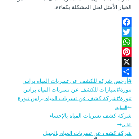
الخيار الأمثل لحل المشكلة بكفاءة.
F
T
a
W
w
c
h
P
e
i
X
b
a
t
i
وسوم
#
أرخص شركة للكشف عن تسربات المياه براس
o
n
S
t
t
المقال:
تنورة
#
سيارات للكشف عن تسربات المياه براس
o
h
e
s
t
تنورة
#
شركة كشف عن تسربات المياه براس تنورة
A
k
e
a
r
تصفّح
السابق
p
r
r
شركة كشف تسربات المياه بالإحساء
p
e
e
المقالات
التالي
s
شركة كشف عن تسربات المياه بالجبيل