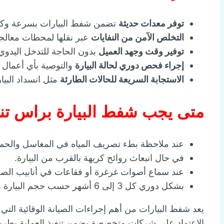
توفر معدات حديثة
تضمن شفط البيارات بسرعة وكف
التخلص الآمن من النفايات
عبر نقلها لمحطات معالجة
توفير وقت وجهد العميل
بدون الحاجة للتدخل اليدوي 
إجراء فحص دوري لحالة البيارة
والتوصية بأي أعمال 
الاستجابة السريعة للحالات الطارئة
مثل انسداد البيار
متى يجب شفط البيارة براس تن
عند ملاحظة بطء تصريف المياه في المغاسل والحم
في حال انبعاث روائح كريهة بالقرب من البيارة.
عند سماع أصوات غرغرة أو فقاعات في أنابيب الص
بشكل دوري كل 3 إلى 6 أشهر حسب حجم البيارة واستخدامها.
يعد شفط البيارات من أهم إجراءات الصيانة الوقائية ا
الاعتماد على شركات متخصصة يضمن تنفيذ العملية بطريقة