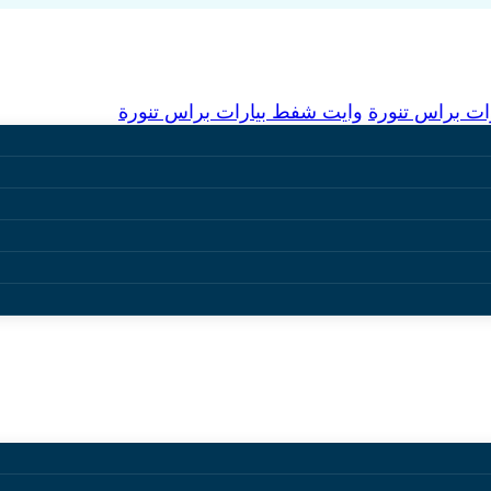
ت براس تنورة
وايت شفط بيارات براس تنورة
س تنورة